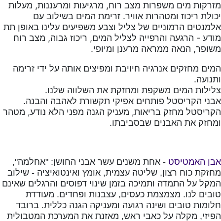
מזרקות מים משפרות מצב רוח, מרגיעות ומרעננות, מעלות
יכולת ריכוז ומטהרות אוויר. זרימת המים בשילוב עם
אלמנטים הרמוניים של צליל וצבע משפיעים עלינו באופן תת
מודע - הרגעה והרפייה לצליל המים, ריכוז גבוה, מצב רוח
משופר, הנאה ממראה מרענן ומיופי.
המים מחזקים אנרגיה חיויבת ומפיצים אותה על ידי זרימה
ותנועה.
צלילות המים משקפת ומחזקת את השלווה שלנו.
אבני הקריסטל פותחים אפיקי תקשורת לאהבה והבנה.
הקריסטל מחזק בריאות, מעניק הגנה מפני הלא נודע, מטהר
ומחזק את האבנים שבסביבתו.
אבן
האמטיסט
אחת
משנים
עשר
אבני
החושן
אחלמה
",
: "
-
מחזקת
כוח
רצון
שליטה
עצמית
אומץ
ואינטואיציה
שילוב
-
,
,
המקל
על
התמדה
ותמיכה
בזמן
שינוי
דפוסים
והרגלים
שאינם
טובים
לנו
מצמצמת
כעסים
עצבנות
ופחדים
מעודדת
.
,
.
חלומות
טובים
ושינה
רגועה
ומעניקה
הגנה
כללית
ברובד
.
הפיזי
מקלה
על
כאבי
ראש
מאזנת
את
המערכת
המטבולית
,
,