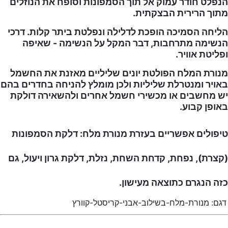
הנפלט חודר עמוק אל תוך הסמפונות וסופח את הנוזלים
מתוך הרירית הבצקתית.
הליחה הסמיכה הופכת לדלילה ונפלטת ביתר קלות. דרכי
הנשימה מתרחבות, דבר המקל על הנשימה - שאיפה
ופליטת אוויר.
מנורת המלח הפולטת יונים שליליים מאזנת את החשמל
באויר ומנטרלת שליליות ולכן מומלץ להניחה בחדרים בהם
יש מחשבים או מכשירי חשמל אחרים ולהשאירה דולקת
באופן קבוע.
טיפולים אפשריים בעזרת מנורת מלח: דלקת הסמפונות
(קצרת), נפחת, קדחת השחת, נזלת, דלקת גרון ויעול, גם
כזה הנגרם כתוצאה מעישון.
דגם:
מנורת-מלח-בשילוב-אבני-קריסטל-קוורץ