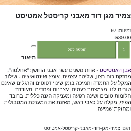
צמיד מגן דוד מאבני קריסטל אמטיסט
זמינות: 97
₪89.00
הוספה לסל
תיאור
אבן
האמטיסט
אחת
משנים
עשר
אבני
החושן
אחלמה
",
: "
-
מחזקת
כוח
רצון
שליטה
עצמית
אומץ
ואינטואיציה
שילוב
-
,
,
המקל
על
התמדה
ותמיכה
בזמן
שינוי
דפוסים
והרגלים
שאינם
טובים
לנו
מצמצמת
כעסים
עצבנות
ופחדים
מעודדת
.
,
.
חלומות
טובים
ושינה
רגועה
ומעניקה
הגנה
כללית
ברובד
.
הפיזי
מקלה
על
כאבי
ראש
מאזנת
את
המערכת
המטבולית
,
,
ומחזקת
שמיעה
דגם:
צמיד-מגן-דוד-מאבני-קריסטל-אמטיסט